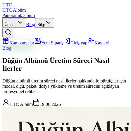
HTC
HTC Albüm
Panoramik albüm
Blog
Ürünler
Bilgi
Kampanyalar
Yeni Sipariş
Giriş yap
Kayıt ol
Blog
Düğün Albümü Üretim Süreci Nasıl
İlerler
Düğün albümü üretim süreci nasıl i̇lerler hakkında fotoğrafçılar için
model, ölçü, paket, dosya yükleme ve üretim sürecini açıklayan
profesyonel rehber.
HTC Albüm
19.06.2026