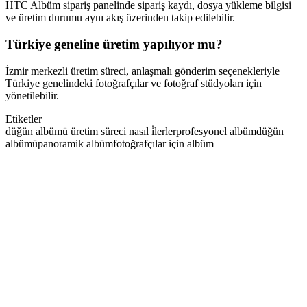
HTC Albüm sipariş panelinde sipariş kaydı, dosya yükleme bilgisi
ve üretim durumu aynı akış üzerinden takip edilebilir.
Türkiye geneline üretim yapılıyor mu?
İzmir merkezli üretim süreci, anlaşmalı gönderim seçenekleriyle
Türkiye genelindeki fotoğrafçılar ve fotoğraf stüdyoları için
yönetilebilir.
Etiketler
düğün albümü üretim süreci nasıl i̇lerler
profesyonel albüm
düğün
albümü
panoramik albüm
fotoğrafçılar için albüm