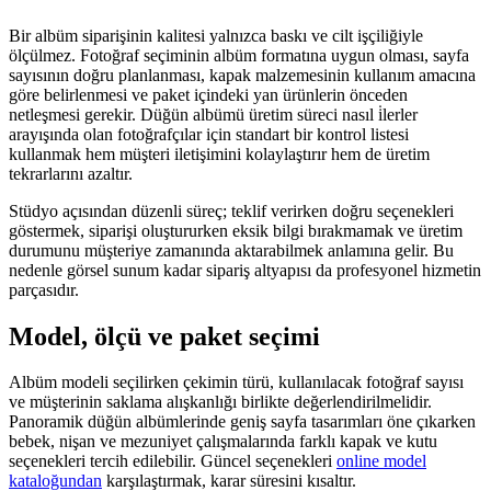
Bir albüm siparişinin kalitesi yalnızca baskı ve cilt işçiliğiyle
ölçülmez. Fotoğraf seçiminin albüm formatına uygun olması, sayfa
sayısının doğru planlanması, kapak malzemesinin kullanım amacına
göre belirlenmesi ve paket içindeki yan ürünlerin önceden
netleşmesi gerekir. Düğün albümü üretim süreci nasıl i̇lerler
arayışında olan fotoğrafçılar için standart bir kontrol listesi
kullanmak hem müşteri iletişimini kolaylaştırır hem de üretim
tekrarlarını azaltır.
Stüdyo açısından düzenli süreç; teklif verirken doğru seçenekleri
göstermek, siparişi oluştururken eksik bilgi bırakmamak ve üretim
durumunu müşteriye zamanında aktarabilmek anlamına gelir. Bu
nedenle görsel sunum kadar sipariş altyapısı da profesyonel hizmetin
parçasıdır.
Model, ölçü ve paket seçimi
Albüm modeli seçilirken çekimin türü, kullanılacak fotoğraf sayısı
ve müşterinin saklama alışkanlığı birlikte değerlendirilmelidir.
Panoramik düğün albümlerinde geniş sayfa tasarımları öne çıkarken
bebek, nişan ve mezuniyet çalışmalarında farklı kapak ve kutu
seçenekleri tercih edilebilir. Güncel seçenekleri
online model
kataloğundan
karşılaştırmak, karar süresini kısaltır.