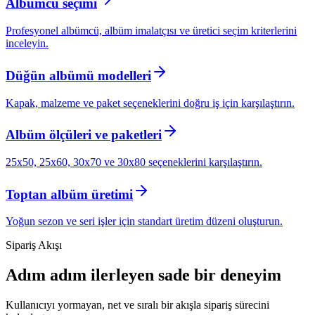
Albümcü seçimi
Profesyonel albümcü, albüm imalatçısı ve üretici seçim kriterlerini
inceleyin.
Düğün albümü modelleri
Kapak, malzeme ve paket seçeneklerini doğru iş için karşılaştırın.
Albüm ölçüleri ve paketleri
25x50, 25x60, 30x70 ve 30x80 seçeneklerini karşılaştırın.
Toptan albüm üretimi
Yoğun sezon ve seri işler için standart üretim düzeni oluşturun.
Sipariş Akışı
Adım adım ilerleyen sade bir deneyim
Kullanıcıyı yormayan, net ve sıralı bir akışla sipariş sürecini