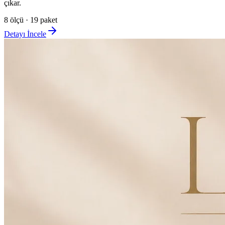
çıkar.
8
ölçü ·
19
paket
Detayı İncele