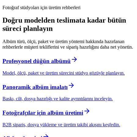
Fotoğraf stüdyoları için üretim rehberleri
Doğru modelden teslimata kadar bütün
süreci planlayın
Albüm türü, ölçü, paket ve üretim yöntemi hakkında hazırlanan
rehberlerle müşteri tekliflerini ve sipariş hazırlığını daha net yönetin.
Profesyonel düğün albümü
Model, ölçü, paket ve üretim sürecini stüdyo gözüyle planlayın.
Panoramik albüm imalatı
Baskı, cilt, dosya hazırlığı ve kalite ayrıntılarını inceleyin.
Fotoğrafçılar için albüm üretimi
B2B sipariş, dosya yükleme ve üretim takibi akışını keşfedin.