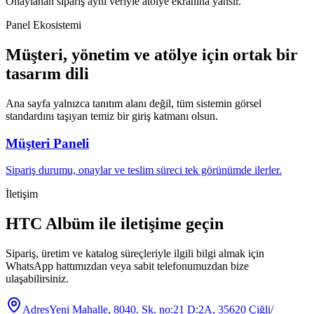
Onaylanan sipariş aynı veriyle atölye ekranına yansır.
Panel Ekosistemi
Müşteri, yönetim ve atölye için ortak bir
tasarım dili
Ana sayfa yalnızca tanıtım alanı değil, tüm sistemin görsel
standardını taşıyan temiz bir giriş katmanı olsun.
Müşteri Paneli
Sipariş durumu, onaylar ve teslim süreci tek görünümde ilerler.
İletişim
HTC Albüm ile iletişime geçin
Sipariş, üretim ve katalog süreçleriyle ilgili bilgi almak için
WhatsApp hattımızdan veya sabit telefonumuzdan bize
ulaşabilirsiniz.
Adres
Yeni Mahalle, 8040. Sk. no:21 D:2A, 35620 Çiğli/