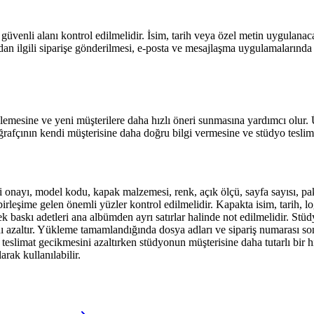
güvenli alanı kontrol edilmelidir. İsim, tarih veya özel metin uygulan
n ilgili siparişe gönderilmesi, e-posta ve mesajlaşma uygulamalarında 
izlemesine ve yeni müşterilere daha hızlı öneri sunmasına yardımcı olur.
toğrafçının kendi müşterisine daha doğru bilgi vermesine ve stüdyo tesl
ayı, model kodu, kapak malzemesi, renk, açık ölçü, sayfa sayısı, paket
 birleşime gelen önemli yüzler kontrol edilmelidir. Kapakta isim, tarih,
 baskı adetleri ana albümden ayrı satırlar halinde not edilmelidir. Stüd
ı azaltır. Yükleme tamamlandığında dosya adları ve sipariş numarası son 
e teslimat gecikmesini azaltırken stüdyonun müşterisine daha tutarlı bi
arak kullanılabilir.