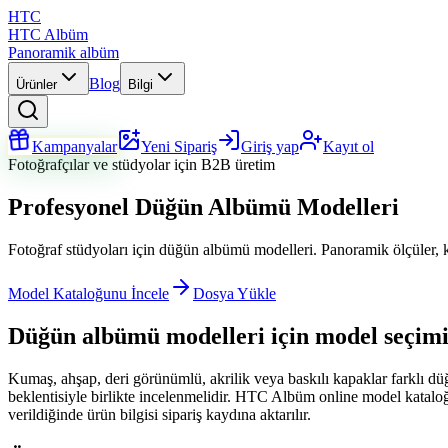
HTC
HTC Albüm
Panoramik albüm
Blog
Ürünler
Bilgi
Kampanyalar
Yeni Sipariş
Giriş yap
Kayıt ol
Fotoğrafçılar ve stüdyolar için B2B üretim
Profesyonel Düğün Albümü Modelleri
Fotoğraf stüdyoları için düğün albümü modelleri. Panoramik ölçüler, k
Model Kataloğunu İncele
Dosya Yükle
Düğün albümü modelleri için model seçim
Kumaş, ahşap, deri görünümlü, akrilik veya baskılı kapaklar farklı düğ
beklentisiyle birlikte incelenmelidir. HTC Albüm online model kataloğu, 
verildiğinde ürün bilgisi sipariş kaydına aktarılır.