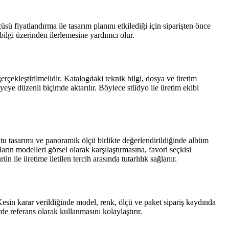
 fiyatlandırma ile tasarım planını etkilediği için siparişten önce
 bilgi üzerinden ilerlemesine yardımcı olur.
çekleştirilmelidir. Katalogdaki teknik bilgi, dosya ve üretim
yeye düzenli biçimde aktarılır. Böylece stüdyo ile üretim ekibi
u tasarımı ve panoramik ölçü birlikte değerlendirildiğinde albüm
ın modelleri görsel olarak karşılaştırmasına, favori seçkisi
ile üretime iletilen tercih arasında tutarlılık sağlanır.
Kesin karar verildiğinde model, renk, ölçü ve paket sipariş kaydında
rde referans olarak kullanmasını kolaylaştırır.