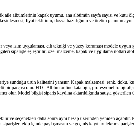
 aile albümlerinin kapak uyumu, ana albümün sayfa sayısı ve kutu ölçüsü
kesinleşmesi; fiyat teklifinin, dosya hazırlığının ve üretim planının aynı
r veya isim uygulaması, cilt tekniği ve yüzey koruması modele uygun ger
leri siparişle eşleştirilir; özel malzeme, kapak ve uygulama notları atöl
iye sunduğu ürün kalitesini yansıtır. Kapak malzemesi, renk, doku, kut
ü bir parçası olur. HTC Albüm online kataloğu, profesyonel fotoğrafçılar
ur. Model bilgisi sipariş kaydına aktarıldığında satışta gösterilen ürün 
bilir ve seçenekleri daha sonra aynı hesap üzerinden yeniden açabilir. 
n siparişleri ekip içinde paylaşmasını ve geçmiş kayıtları tekrar siparişle