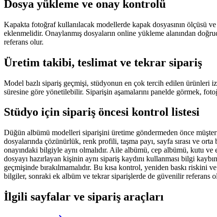
Dosya yükleme ve onay kontrolü
Kapakta fotoğraf kullanılacak modellerde kapak dosyasının ölçüsü ve 
eklenmelidir. Onaylanmış dosyaların online yükleme alanından doğruda
referans olur.
Üretim takibi, teslimat ve tekrar sipariş
Model bazlı sipariş geçmişi, stüdyonun en çok tercih edilen ürünleri 
süresine göre yönetilebilir. Siparişin aşamalarını panelde görmek, fo
Stüdyo için sipariş öncesi kontrol listesi
Düğün albümü modelleri siparişini üretime göndermeden önce müşteri on
dosyalarında çözünürlük, renk profili, taşma payı, sayfa sırası ve orta
onayındaki bilgiyle aynı olmalıdır. Aile albümü, cep albümü, kutu ve ek
dosyayı hazırlayan kişinin aynı sipariş kaydını kullanması bilgi kaybın
geçmişinde bırakılmamalıdır. Bu kısa kontrol, yeniden baskı riskini v
bilgiler, sonraki ek albüm ve tekrar siparişlerde de güvenilir referans ol
İlgili sayfalar ve sipariş araçları