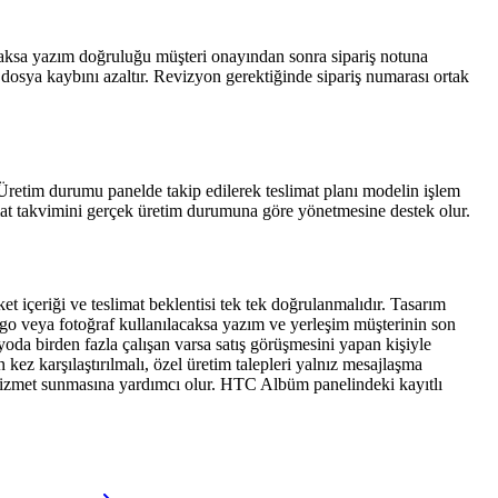
acaksa yazım doğruluğu müşteri onayından sonra sipariş notuna
dosya kaybını azaltır. Revizyon gerektiğinde sipariş numarası ortak
 Üretim durumu panelde takip edilerek teslimat planı modelin işlem
imat takvimini gerçek üretim durumuna göre yönetmesine destek olur.
 içeriği ve teslimat beklentisi tek tek doğrulanmalıdır. Tasarım
 logo veya fotoğraf kullanılacaksa yazım ve yerleşim müşterinin son
yoda birden fazla çalışan varsa satış görüşmesini yapan kişiyle
kez karşılaştırılmalı, özel üretim talepleri yalnız mesajlaşma
r hizmet sunmasına yardımcı olur. HTC Albüm panelindeki kayıtlı