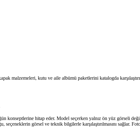
apak malzemeleri, kutu ve aile albümü paketlerini katalogda karşılaştırı
i
ün konseptlerine hitap eder. Model seçerken yalnız ön yüz görseli değil;
seçeneklerin görsel ve teknik bilgilerle karşılaştırılmasını sağlar. Foto