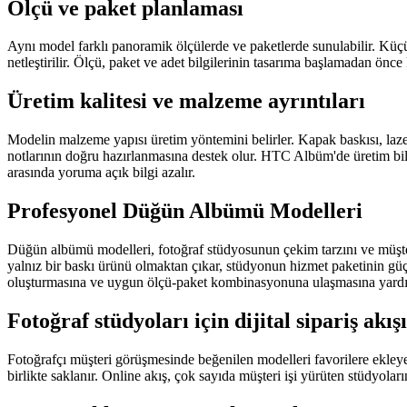
Ölçü ve paket planlaması
Aynı model farklı panoramik ölçülerde ve paketlerde sunulabilir. Küçük
netleştirilir. Ölçü, paket ve adet bilgilerinin tasarıma başlamadan önce 
Üretim kalitesi ve malzeme ayrıntıları
Modelin malzeme yapısı üretim yöntemini belirler. Kapak baskısı, laze
notlarının doğru hazırlanmasına destek olur. HTC Albüm'de üretim bilgi
arasında yoruma açık bilgi azalır.
Profesyonel Düğün Albümü Modelleri
Düğün albümü modelleri, fotoğraf stüdyosunun çekim tarzını ve müşter
yalnız bir baskı ürünü olmaktan çıkar, stüdyonun hizmet paketinin güçl
oluşturmasına ve uygun ölçü-paket kombinasyonuna ulaşmasına yardımcı ol
Fotoğraf stüdyoları için dijital sipariş akışı
Fotoğrafçı müşteri görüşmesinde beğenilen modelleri favorilere ekleye
birlikte saklanır. Online akış, çok sayıda müşteri işi yürüten stüdyoları